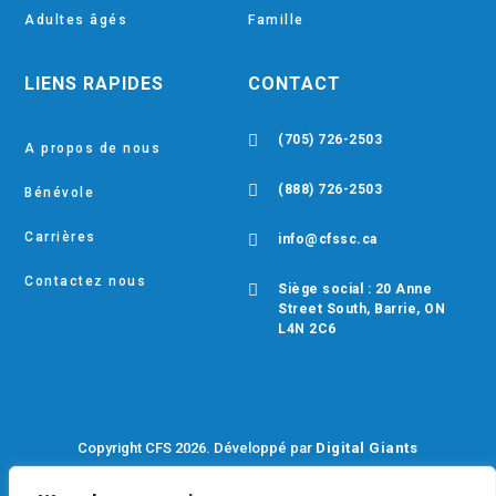
Adultes âgés
Famille
LIENS RAPIDES
CONTACT

(705) 726-2503
A propos de nous

(888) 726-2503
Bénévole
Carrières

info@cfssc.ca
Contactez nous

Siège social : 20 Anne
Street South, Barrie, ON
L4N 2C6
Copyright CFS 2026. Développé par
Digital Giants
Politique de confidentialité
–
Politique de l’EDIB
–