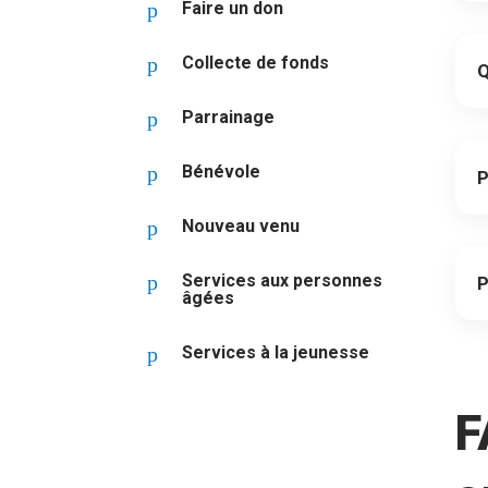
p
Faire un don
p
Collecte de fonds
Q
p
Parrainage
p
Bénévole
P
p
Nouveau venu
p
Services aux personnes
P
âgées
p
Services à la jeunesse
F