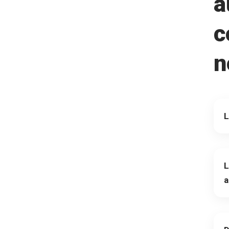
a
c
n
L
L
a