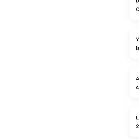
D
C
Y
l
A
c
L
2