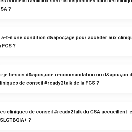
es conseils familiaux sont-ils disponibles dans les clini
SA ?
 a-t-il une condition d&apos;âge pour accéder aux cliniq
a FCS ?
i-je besoin d&apos;une recommandation ou d&apos;un d
liniques de conseil #ready2talk de la FCS ?
es cliniques de conseil #ready2talk du CSA accueillent
SLGTBQIA+ ?