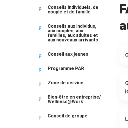
F
p
Conseils individuels, de
couple et de famille
a
p
Conseils aux individus,
aux couples, aux
familles, aux adultes et
aux nouveaux arrivants
p
Conseil aux jeunes
C
p
Programme PAR
p
Zone de service
Q
j
p
Bien-être en entreprise/
Wellness@Work
p
Conseil de groupe
L