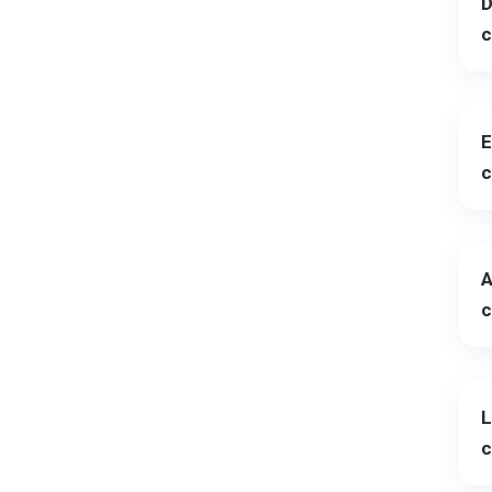
D
c
E
c
A
c
L
c