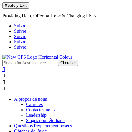
Safety Exit
Providing Help, Offering Hope & Changing Lives
Suivre
Suivre
Suivre
Suivre
Suivre
Rechercher:




A propos de nous
Carrières
Contactez nous
Leadership
Stages pour étudiants
Questions fréquemment posées
Obtenez de l’aide