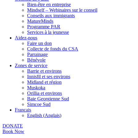
Bien-être en entreprise
Mindself – Webinaires sur le conseil
Conseils aux immigrants
MatureMinds
Programme PAR
Services à la jeunesse
Aidez-nous
Faire un don
Collecte de fonds du CSA
Parrainage
Bénévole
Zones de service
Barrie et environs
Innisfil et ses environs
Midland et région
Muskoka
Orillia et environs
Baie Georgienne Sud
Simcoe Sud
Français
English
(
Anglais
)
DONATE
Book Now